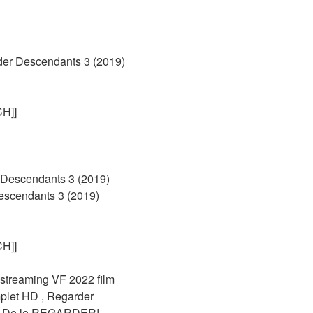
er Descendants 3 (2019) 
H]]
Descendants 3 (2019) 
cendants 3 (2019) 
H]]
streaming VF 2022 film 
let HD , Regarder 
! De le REGARDER! 