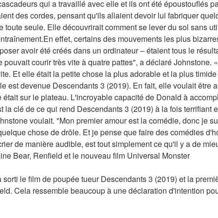
cadeurs qui a travaillé avec elle et ils ont été époustouflés par
reraient des cordes, pensant qu'ils allaient devoir lui fabriquer quel
e toute seule. Elle découvrirait comment se lever du sol sans uti
ntraînement.En effet, certains des mouvements les plus bizarre
poser avoir été créés dans un ordinateur – étaient tous le résulta
pouvait courir très vite à quatre pattes", a déclaré Johnstone. «E
ite. Et elle était la petite chose la plus adorable et la plus timide
le est devenue Descendants 3 (2019). En fait, elle voulait être
 était sur le plateau. L'incroyable capacité de Donald à accompl
 la clé de ce qui rend Descendants 3 (2019) à la fois terrifiant et,
nstone voulait. "Mon premier amour est la comédie, donc je suis
 quelque chose de drôle. Et je pense que faire des comédies d'h
 crier de manière audible, est tout simplement ce qu'il y a de mi
ine Bear, Renfield et le nouveau film Universal Monster
 sorti le film de poupée tueur Descendants 3 (2019) et la premi
ld. Cela ressemble beaucoup à une déclaration d'intention pour 