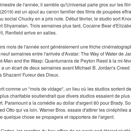
imestre de l'année, il semble qu'Universal parie gros sur les film
019) est un ajout au canon familier des films de poupées effra
social Chucky en a pris note. Début février, le studio sort Knock
ght Shyamalan. Trois semaines plus tard, Cocaine Bear d'Elizabe
il, Renfield arrive en salles.
iers mois de l'année sont généralement une friche cinématographi
s neuf semaines entre l'arrivée d'Avatar: The Way of Water de 
nt-Man and the Wasp: Quantumania de Peyton Reed à la mi-février
 a un écart de deux semaines avant Michael B. Jordan's Creed II
's Shazam! Fureur des Dieux.
rit comme un "mois de vidage", un lieu où les studios sortent des
lus charitable soutiendrait que divers studios essaient de plus 
. Paramount a la comédie au dollar d'argent 80 pour Brady. Son
Otto qui va loin. Warner Bros. essaie d'attirer les cinéphiles 
ue quelque chose se propagera et rapportera de l'argent.
 Certes, les recettes du box-office de ce week-end étaient plutôt