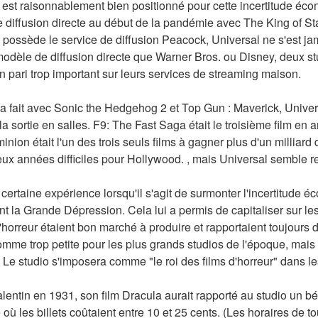
l est raisonnablement bien positionné pour cette incertitude éco
diffusion directe au début de la pandémie avec The King of Stat
o possède le service de diffusion Peacock, Universal ne s'est j
dèle de diffusion directe que Warner Bros. ou Disney, deux stud
n pari trop important sur leurs services de streaming maison.
 fait avec Sonic the Hedgehog 2 et Top Gun : Maverick, Universa
a sortie en salles. F9: The Fast Saga était le troisième film en a
ion était l'un des trois seuls films à gagner plus d'un milliard 
ux années difficiles pour Hollywood. , mais Universal semble re
certaine expérience lorsqu'il s'agit de surmonter l'incertitude é
 la Grande Dépression. Cela lui a permis de capitaliser sur les
'horreur étaient bon marché à produire et rapportaient toujours d
me trop petite pour les plus grands studios de l'époque, mais el
t. Le studio s'imposera comme "le roi des films d'horreur" dans 
Valentin en 1931, son film Dracula aurait rapporté au studio un b
ù les billets coûtaient entre 10 et 25 cents. (Les horaires de t