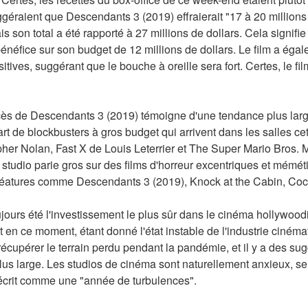
géraient que Descendants 3 (2019) effraierait "17 à 20 millions d
s son total a été rapporté à 27 millions de dollars. Cela signifi
bénéfice sur son budget de 12 millions de dollars. Le film a égal
tives, suggérant que le bouche à oreille sera fort. Certes, le film
cès de Descendants 3 (2019) témoigne d'une tendance plus large
rt de blockbusters à gros budget qui arrivent dans les salles c
er Nolan, Fast X de Louis Leterrier et The Super Mario Bros. Mo
tudio parie gros sur des films d'horreur excentriques et mémétiq
éatures comme Descendants 3 (2019), Knock at the Cabin, Coca
oujours été l'investissement le plus sûr dans le cinéma hollywood
t en ce moment, étant donné l'état instable de l'industrie ciném
récupérer le terrain perdu pendant la pandémie, et il y a des sug
s large. Les studios de cinéma sont naturellement anxieux, se 
t décrit comme une "année de turbulences".