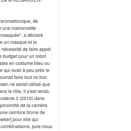
'animatronique, de 
r une marionnette 
 masquée", a déclaré 
te un masque et le 
nécessité de faire appel 
 budget pour un robot 
stes en costume bleu ou 
qui avait à peu près le 
rait faire tout ce truc 
n ne serait utilisé que 
 le rôle, il s'est rendu 
ndants 3 (2019) dans 
proximité de la caméra. 
 une ceinture brune de 
er] pour elle qui 
s combinaisons, puis nous 