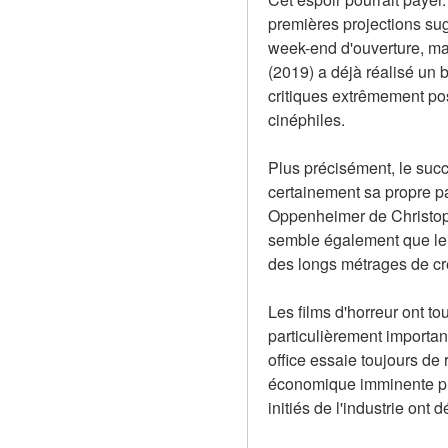
premières projections sug
week-end d'ouverture, mai
(2019) a déjà réalisé un 
critiques extrêmement posi
cinéphiles.
Plus précisément, le suc
certainement sa propre pa
Oppenheimer de Christoph
semble également que le s
des longs métrages de cr
Les films d'horreur ont t
particulièrement importan
office essaie toujours de 
économique imminente plu
initiés de l'industrie on