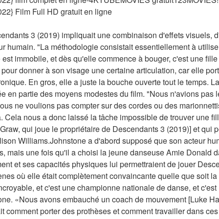
2} Film Full HD gratuit en ligne
cendants 3 (2019) impliquait une combinaison d'effets visuels, d
ur humain. "La méthodologie consistait essentiellement à utilise
est immobile, et dès qu'elle commence à bouger, c'est une fille
pour donner à son visage une certaine articulation, car elle por
nique. En gros, elle a juste la bouche ouverte tout le temps. La 
ée en partie des moyens modestes du film. "Nous n'avions pas le
us ne voulions pas compter sur des cordes ou des marionnetti
ela nous a donc laissé la tâche impossible de trouver une fille 
w, qui joue le propriétaire de Descendants 3 (2019)] et qui pour
lison Williams.Johnstone a d'abord supposé que son acteur humai
, mais une fois qu'il a choisi la jeune danseuse Amie Donald dans
t et ses capacités physiques lui permettraient de jouer Desce
nes où elle était complètement convaincante quelle que soit la 
incroyable, et c'est une championne nationale de danse, et c'est
stone. «Nous avons embauché un coach de mouvement [Luke Hawk
sait comment porter des prothèses et comment travailler dans ce