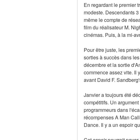
En regardant le premier tr
modeste. Descendants 3 (2
même le compte de réseau 
film du réalisateur M. Ni
cinémas. Puis, à la mi-avr
Pour être juste, les prem
sorties à succès dans le
décembre et la sortie d'A
commence assez vite. Il y
avant David F. Sandberg
Janvier a toujours été déc
compétitifs. Un argument p
programmeurs dans l'écart
récompenses A Man Called 
Dance. Il y a un espoir q
Cet espoir pourrait payer.