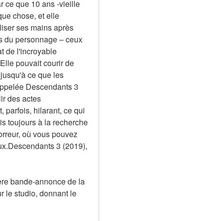
 ce que 10 ans -vieille 
que chose, et elle 
liser ses mains après 
s du personnage – ceux 
t de l'incroyable 
lle pouvait courir de 
 jusqu'à ce que les 
 appelée Descendants 3 
ir des actes 
 parfois, hilarant, ce qui 
 toujours à la recherche 
orreur, où vous pouvez 
eux.Descendants 3 (2019), 
ère bande-annonce de la 
le studio, donnant le 