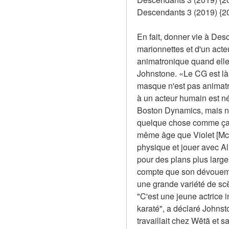
Descendants 3 (2019) {202
En fait, donner vie à Des
marionnettes et d'un acte
animatronique quand elle 
Johnstone. «Le CG est là 
masque n'est pas animatro
à un acteur humain est n
Boston Dynamics, mais no
quelque chose comme ça. C
même âge que Violet [McGra
physique et jouer avec Al
pour des plans plus larges
compte que son dévouemen
une grande variété de scè
"C'est une jeune actrice 
karaté", a déclaré John
travaillait chez Wētā et 