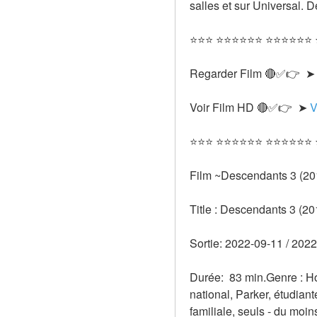
salles et sur Universal.
⭐⭐⭐ ⭐⭐⭐⭐⭐⭐ ⭐⭐⭐⭐⭐⭐
Regarder Film 🔴✅👉  ➤
Voir Film HD 🔴✅👉  ➤ 
V
⭐⭐⭐ ⭐⭐⭐⭐⭐⭐ ⭐⭐⭐⭐⭐⭐
Film ~Descendants 3 (20
Title : Descendants 3 (20
Sortie: 2022-09-11 / 2022
Durée:  83 min.Genre : Ho
national, Parker, étudiant
familiale, seuls - du moins