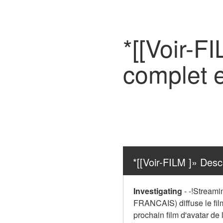
*[[Voir-F
complet 
*[[Voir-FILM ]» Des
Investigating
-
-!Streami
FRANCAIS) diffuse le film
prochain film d'avatar de l